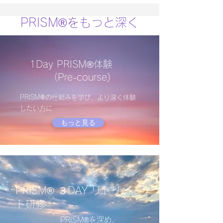
​​PRISM®をもっと深く
1Day PRISM®体験
​ （Pre-course)
​PRISM®の仕組みを学び、より深く体験
したい方に
もっと見る
PRISM​® ３DAY リトリー
ト研修
​​PRISM®を深め、