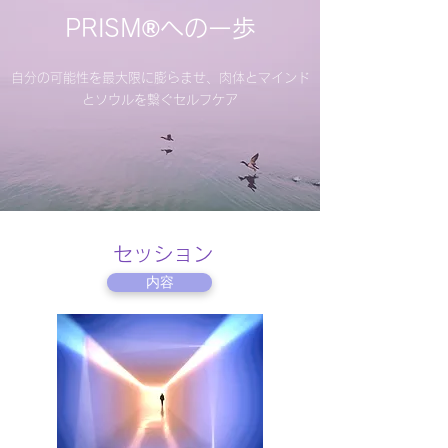
​PRISM®への一歩
自分の可能性を最大限に膨らませ、肉体とマインド
とソウルを繋ぐセルフケア
セッション
内容