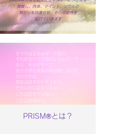
PRISM®肉体を超えたエネルギーのボディを
覚醒し、肉体、マインド、ソウルの
繋がりを回復させ、その可能性を
拡げていきます
すべてはエネルギーであり、
それがすべて万物のエネルギーで
あり、それがすべて。
自分が望む現実の周波数に自分を
合わせれば、
現実は自ずからそうなる。
それ以外にはなりえない。
これは哲学ではない。
。
これは物理学だ
PRISM®とは？
ルーズベルト・アインシュタイン