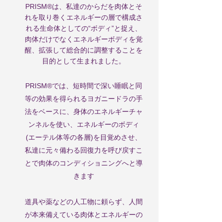
PRISM®は、私達のからだを肉体とそ
れを取り巻く
エネルギーの層で構成さ
れる生命体としての
“ボディ”と
捉え、
肉体だけでなく
エネルギーボディを覚
醒、拡張して
総合的に調整することを
目的として生まれました。
PRISM®では、短時間で深い睡眠と同
等の効果を得られる
ヨガニードラの手
法をベースに、
身体のエネルギーチャ
ンネルを使い
、
エネルギーのボディ
(エーテル体等の各層)を目覚めさせ、
私達に元々備わる
回復力を呼び戻すこ
とで
肉体の
コンディショニングへと導
きます
道
具や薬などの人工物に頼らず、
人間
が本来備えている肉体とエネルギーの